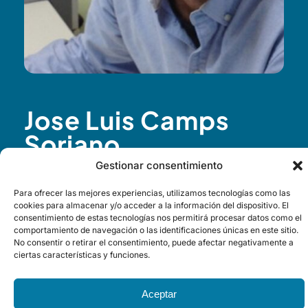
Jose Luis Camps
Soriano
Gestionar consentimiento
Director of R&D at Power Electronics
Para ofrecer las mejores experiencias, utilizamos tecnologías como las
cookies para almacenar y/o acceder a la información del dispositivo. El
With more than 15 years of experience in Power
consentimiento de estas tecnologías nos permitirá procesar datos como el
Electronics, he has also worked at DS2 on the design of
comportamiento de navegación o las identificaciones únicas en este sitio.
No consentir o retirar el consentimiento, puede afectar negativamente a
PLC communication chips and has in-depth knowledge of
ciertas características y funciones.
the semiconductor industry
Aceptar