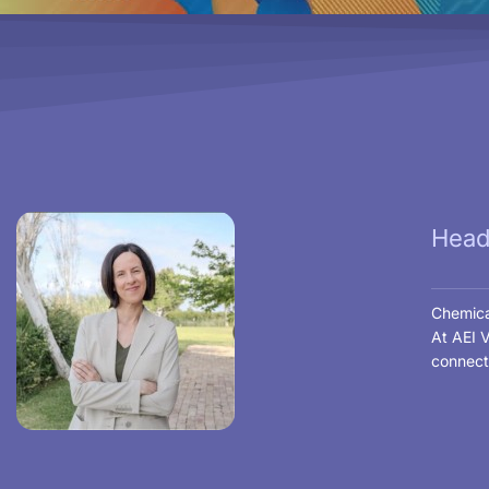
Head 
Chemical
At AEI V
connect