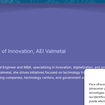
of Innovation, AEI Valmetal
 Engineer and MBA, specializing in innovation, digitalization, and 
almetal, she drives initiatives focused on technology transfer and in
ing companies, technology centers, and government agencies to stre
Para ofrece
almacenar y/
tecnologías
las identifi
puede afect