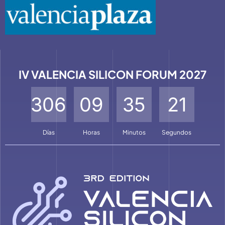
IV VALENCIA SILICON FORUM 2027
3
0
6
0
9
3
5
2
0
Días
Horas
Minutos
Segundos