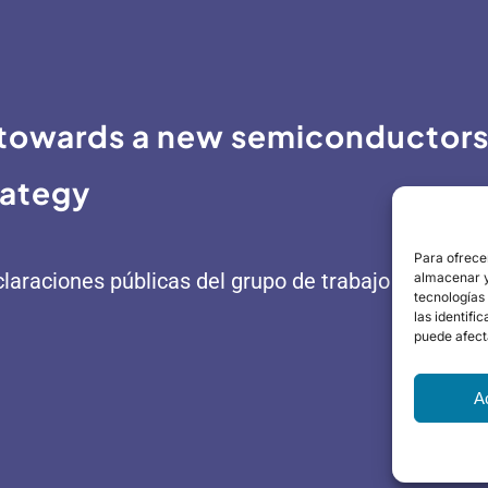
 towards a new semiconductor
rategy
Para ofrece
laraciones públicas del grupo de trabajo del infor
almacenar y/
tecnologías
las identifi
puede afect
A