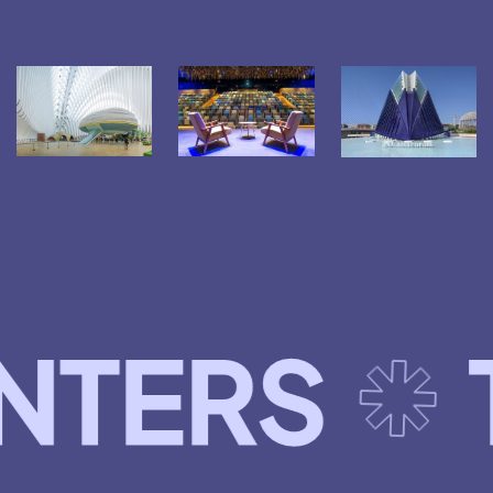
S
TELE