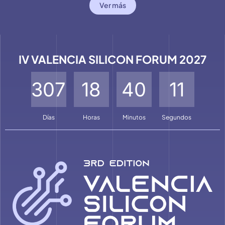
Ver más
IV VALENCIA SILICON FORUM 2027
3
0
7
1
8
4
0
1
0
Días
Horas
Minutos
Segundos