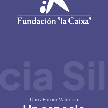
ia Sil
CaixaForum València