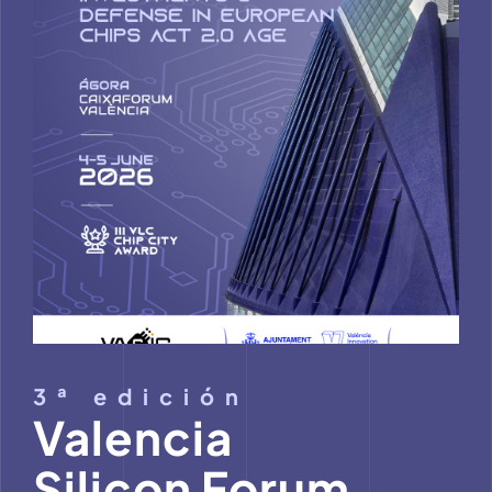
M
3ª edición
Valencia
Silicon Forum