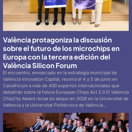
València protagoniza la discusión
sobre el futuro de los microchips en
Europa con la tercera edición del
València Silicon Forum
El encuentro, enmarcado en la estrategia municipal de
València Innovation Capital, reunirá el 4 y 5 de junio en
CaixaForum a más de 400 expertos internacionales que
debatirán sobre la futura European Chips Act 2.0 El València
ChipCity Award recae ex aequo en 2026 en la Universitat de
València y la Universitat Politècnica de València...