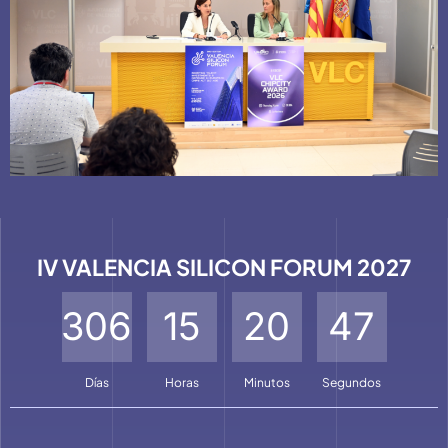
IV VALENCIA SILICON FORUM 2027
3
0
6
1
5
2
0
4
7
Días
Horas
Minutos
Segundos