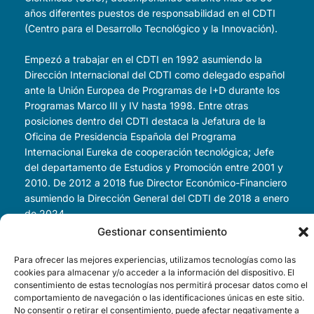
años diferentes puestos de responsabilidad en el CDTI
(Centro para el Desarrollo Tecnológico y la Innovación).
Empezó a trabajar en el CDTI en 1992 asumiendo la
Dirección Internacional del CDTI como delegado español
ante la Unión Europea de Programas de I+D durante los
Programas Marco III y IV hasta 1998. Entre otras
posiciones dentro del CDTI destaca la Jefatura de la
Oficina de Presidencia Española del Programa
Internacional Eureka de cooperación tecnológica; Jefe
del departamento de Estudios y Promoción entre 2001 y
2010. De 2012 a 2018 fue Director Económico-Financiero
asumiendo la Dirección General del CDTI de 2018 a enero
de 2024.
Gestionar consentimiento
En marzo de 2024 se incorporó a la Sociedad Española
de Microelectrónica y Semiconductores S.M.E. (SEMyS)
Para ofrecer las mejores experiencias, utilizamos tecnologías como las
cookies para almacenar y/o acceder a la información del dispositivo. El
como director general Adjunto.
consentimiento de estas tecnologías nos permitirá procesar datos como el
Actualmente es director general de SETT.
comportamiento de navegación o las identificaciones únicas en este sitio.
No consentir o retirar el consentimiento, puede afectar negativamente a