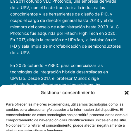
En 2011 cofundó VLC Photonics, una empresa derivada
de la UPV, con el fin de transferir a la industria los
conocimientos y las herramientas de diseño de PIC, y
ocupó el cargo de director general hasta 2013 y el de
miembro del consejo de administración hasta 2023. VLC
Photonics fue adquirida por Hitachi High Tech en 2020.
En 2017, dirigió la creación de UPVfab, la instalación de
I+D y sala limpia de microfabricación de semiconductores
de la UPV.
En 2025 cofundó HYBPIC para comercializar las
tecnologías de integración híbrida desarrolladas en
UPVfab. Desde 2017, el profesor Muñoz dirige
actividades relacionadas con el ecosistema, ha
colaborado en la elaboración del libro blanco del
Gestionar consentimiento
ecosistema PIC español (2020-2021) y en la iniciativa
derivada PIXSpain a partir de 2022, que dio lugar a la
Para ofrecer las mejores experiencias, utilizamos tecnologías como las
cookies para almacenar y/o acceder a la información del dispositivo. El
línea piloto Chips JU PIXEurope (2025-2035), con un
consentimiento de estas tecnologías nos permitirá procesar datos como el
destacado papel protagonista de España, y al Centro de
comportamiento de navegación o las identificaciones únicas en este sitio.
Competencia PIXSpain (2025-2029).
No consentir o retirar el consentimiento, puede afectar negativamente a
ciertas características y funciones.