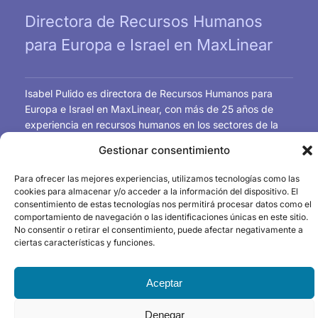
Directora de Recursos Humanos
para Europa e Israel en MaxLinear
Isabel Pulido es directora de Recursos Humanos para
Europa e Israel en MaxLinear, con más de 25 años de
experiencia en recursos humanos en los sectores de la
automoción, la distribución y los semiconductores,
Gestionar consentimiento
incluyendo empresas como Valeo, DS2, Marvell y
MaxLinear.
Para ofrecer las mejores experiencias, utilizamos tecnologías como las
Ha trabajado con equipos internacionales y ha liderado
cookies para almacenar y/o acceder a la información del dispositivo. El
iniciativas de RR. HH. en diferentes países, con un fuerte
consentimiento de estas tecnologías nos permitirá procesar datos como el
comportamiento de navegación o las identificaciones únicas en este sitio.
enfoque en el negocio, las personas y la cultura. Su
No consentir o retirar el consentimiento, puede afectar negativamente a
trabajo se guía por la convicción de que, si bien la
ciertas características y funciones.
tecnología impulsa la innovación, las personas siguen
siendo la verdadera ventaja competitiva.
Aceptar
Denegar