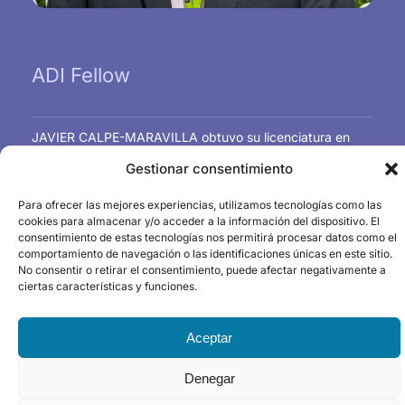
ADI Fellow
JAVIER CALPE-MARAVILLA obtuvo su licenciatura en
1989 y su doctorado en 1993 en Física por la Universitat
Gestionar consentimiento
de Valencia. Es miembro y director nacional para España
de Analog Devices, Inc. Es titular de 32 patentes
Para ofrecer las mejores experiencias, utilizamos tecnologías como las
concedidas y ha sido coautor de casi 300 artículos en
cookies para almacenar y/o acceder a la información del dispositivo. El
revistas científicas y congresos.
consentimiento de estas tecnologías nos permitirá procesar datos como el
comportamiento de navegación o las identificaciones únicas en este sitio.
Sus actividades de investigación abarcan la ingeniería
No consentir o retirar el consentimiento, puede afectar negativamente a
biomédica, la imagen por tiempo de vuelo y la imagen
ciertas características y funciones.
hiperespectral, el procesamiento de señales digitales y
sus aplicaciones industriales.
Aceptar
Denegar