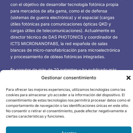
con el objetivo de desarrollar tecnología fotónica propia
para mercados de alta gama, como el de defensa
(sistemas de guerra electrónica) y el espacial (cargas
útiles fotónicas para comunicaciones ópticas QKD y
cargas útiles de telecomunicaciones). Actualmente es
director técnico de DAS PHOTONICS y coordinador de
ICTS MICRONANOFABS, la red española de salas
blancas de micro-nanofabricación para microelectrónica
y procesamiento de obleas fotónicas integradas.
Es coautor de más de 20 patentes y ha publicado más
de 450 artículos en revistas técnicas internacionales
Gestionar consentimiento
arbitradas y conferencias en los campos de la fotónica
de microondas, los circuitos integrados fotónicos, los
Para ofrecer las mejores experiencias, utilizamos tecnologías como las
cookies para almacenar y/o acceder a la información del dispositivo. El
metamateriales fotónicos, la plasmónica y las
consentimiento de estas tecnologías nos permitirá procesar datos como el
nanoantenas, así como las comunicaciones ópticas
comportamiento de navegación o las identificaciones únicas en este sitio.
inalámbricas de alta velocidad.
No consentir o retirar el consentimiento, puede afectar negativamente a
ciertas características y funciones.