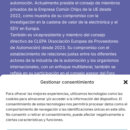
automoción. Actualmente preside el consejo de miembros
privados de la Empresa Común Chips de la UE desde
2022, como muestra de su compromiso con la
investigación en la cadena de valor de la electrónica y el
SDV en Europa.
También es vicepresidente y miembro del consejo
directivo de CLEPA (Asociación Europea de Proveedores
de Automoción) desde 2023. Su compromiso con el
establecimiento de relaciones justas entre los diferentes
actores de la industria de la automoción y los organismos
internacionales, con un enfoque multilateral, también se
refleja en su participación en el consejo asesor del Foro
Internacional de Ministros de Transporte de la OCDE
Gestionar consentimiento
desde sus inicios (2008) y en el Consejo Global de la
Industria de la Automoción del Foro Económico Mundial
Para ofrecer las mejores experiencias, utilizamos tecnologías como las
desde su creación (2010).
cookies para almacenar y/o acceder a la información del dispositivo. El
consentimiento de estas tecnologías nos permitirá procesar datos como el
De 2010 a 2022, ha sido miembro de Valeo en el consejo
comportamiento de navegación o las identificaciones únicas en este sitio.
ejecutivo del Fondo de Modernización de Proveedores de
No consentir o retirar el consentimiento, puede afectar negativamente a
Automoción (perteneciente al Fondo Soberano francés –
ciertas características y funciones.
Banque Publique d’Investissement BPI).